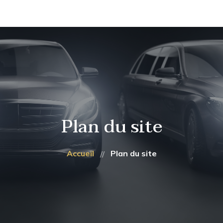
TAXI 71
NOUS CHOISIR
CHALON >
Réservez dès maintenant :
06 28 54 17 61
AÉROPORT
CHALON > TGV LE
CREUSOT
NOS TARIFS
Plan du site
CONTACT
Accueil
Plan du site