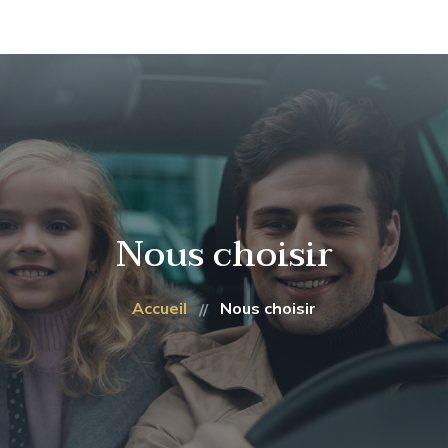
TAXI 71
NOUS CHOISIR
CHALON >
Réservez dès maintenant :
06 28 54 17 61
AÉROPORT
CHALON > TGV LE
CREUSOT
NOS TARIFS
Nous choisir
CONTACT
Accueil
Nous choisir